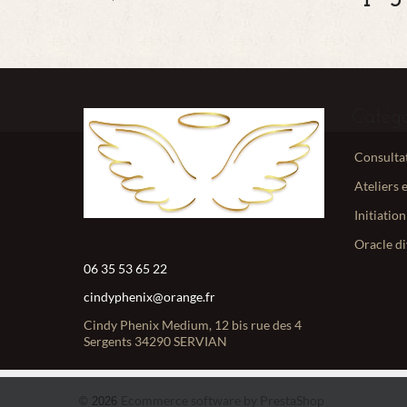
Catégo
Consultat
Ateliers e
Initiation
Oracle di
06 35 53 65 22
cindyphenix@orange.fr
Cindy Phenix Medium, 12 bis rue des 4
Sergents 34290 SERVIAN
Ecommerce software by PrestaShop
© 2026