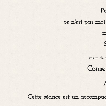
P
ce n'est pas mo
m
merci de c
Conse
Cette séance est un accompag