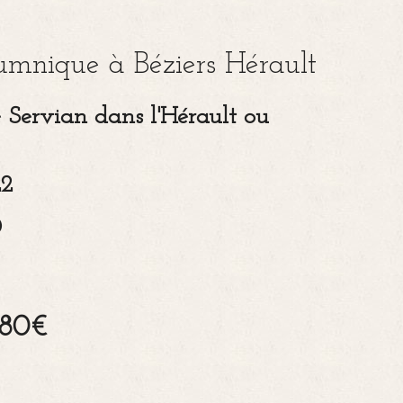
umnique à Béziers Hérault
 Servian dans l'Hérault ou
22
0
 80€