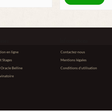
ries
Informations
ion en ligne
Contactez-nous
t Stages
Mentions légales
 Oracle Belline
Conditions d'utilisation
vinatoire