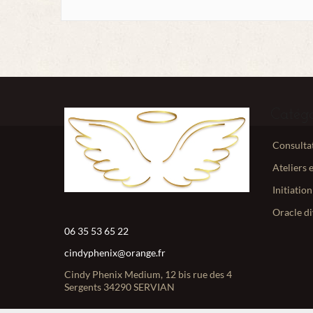
Catégo
Consultat
Ateliers e
Initiation
Oracle di
06 35 53 65 22
cindyphenix@orange.fr
Cindy Phenix Medium, 12 bis rue des 4
Sergents 34290 SERVIAN